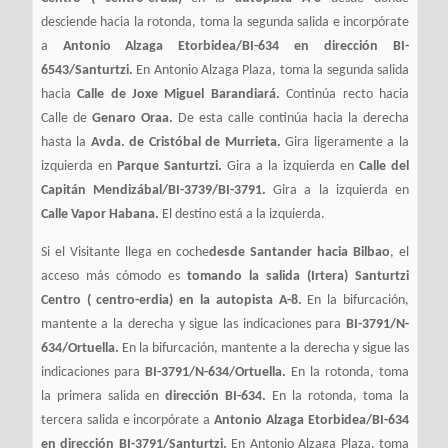
desciende hacia la rotonda, toma la segunda salida e incorpórate
a
Antonio Alzaga Etorbidea/BI-634 en dirección BI-
6543/Santurtzi.
En Antonio Alzaga Plaza, toma la segunda salida
hacia
Calle de Joxe Miguel Barandiará.
Continúa recto hacia
Calle de
Genaro Oraa.
De esta calle continúa hacia la derecha
hasta la
Avda. de Cristóbal de Murrieta.
Gira ligeramente a la
izquierda en
Parque Santurtzi.
Gira a la izquierda en
Calle del
Capitán Mendizábal/BI-3739/BI-3791.
Gira a la izquierda en
Calle Vapor Habana.
El destino está a la izquierda.
Si el Visitante llega en coche
desde Santander hacia Bilbao
, el
acceso más cómodo es
tomando la salida (Irtera) Santurtzi
Centro ( centro-erdia) en la autopista A-8.
En la bifurcación,
mantente a la derecha y sigue las indicaciones para
BI-3791/N-
634/Ortuella.
En la bifurcación, mantente a la derecha y sigue las
indicaciones para
BI-3791/N-634/Ortuella.
En la rotonda, toma
la primera salida en
dirección BI-634.
En la rotonda, toma la
tercera salida e incorpórate a
Antonio Alzaga Etorbidea/BI-634
en dirección BI-3791/Santurtzi.
En Antonio Alzaga Plaza, toma