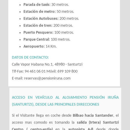
Parada de taxis:
30 metros.
Estación de metro:
50 metros.
Estación Autobuses:
200 metros.
Estación de tren:
200 metros.
Puerto Pesquero:
100 metros.
Parque Central:
100 metros.
Aeropuerto:
14 Km.
DATOS DE CONTACTO:
Calle Vapor Habana No.1, 48980 - Santurtzi
Tlf-Fax: 94 461 06 01 Móvil: 699 109 800
E-mail: reservas@pensioniruna.com
ACCESO EN VEHÍCULO AL ALOJAMIENTO PENSIÓN IRUÑA
(SANTURTZI), DESDE LAS PRINCIPALES DIRECCIONES
Si el Visitante llega en coche desde
Bilbao hacia Santander
, el
acceso mas comodo es tomando la
salida (Irtera) Santurtzi
Centro ( centro-erdia)
en la
autopista A-8
desde donde