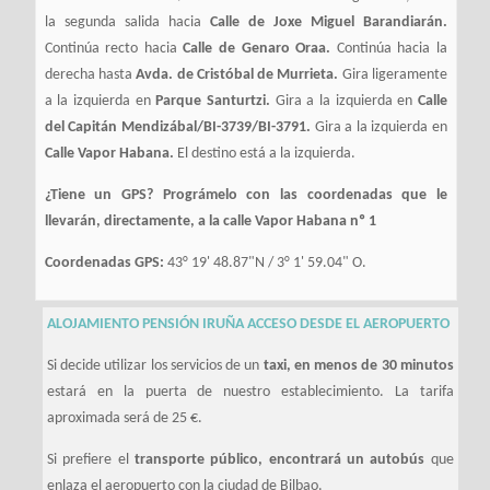
la segunda salida hacia
Calle de Joxe Miguel Barandiarán.
Continúa recto hacia
Calle de Genaro Oraa.
Continúa hacia la
derecha hasta
Avda. de Cristóbal de Murrieta.
Gira ligeramente
a la izquierda en
Parque Santurtzi.
Gira a la izquierda en
Calle
del Capitán Mendizábal/BI-3739/BI-3791.
Gira a la izquierda en
Calle Vapor Habana.
El destino está a la izquierda.
¿Tiene un GPS? Prográmelo con las coordenadas que le
llevarán, directamente, a la calle Vapor Habana nº 1
Coordenadas GPS:
43° 19' 48.87"N / 3° 1' 59.04" O.
ALOJAMIENTO PENSIÓN IRUÑA ACCESO DESDE EL AEROPUERTO
Si decide utilizar los servicios de un
taxi, en menos de 30 minutos
estará en la puerta de nuestro establecimiento. La tarifa
aproximada será de 25 €.
Si prefiere el
transporte público, encontrará un autobús
que
enlaza el aeropuerto con la ciudad de Bilbao.